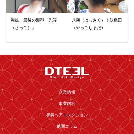
舞妓、最後の髪型「先笄
八朔（はっさく）！奴島田
（さっこ）」
（やっこしまだ）
企業情報
事業内容
和装ヘアコレクション
祇園コラム